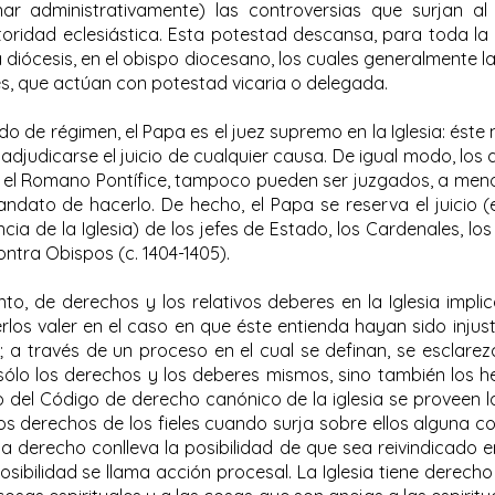
ar administrativamente) las controversias que surjan al 
oridad eclesiástica. Esta potestad descansa, para toda la 
 diócesis, en el obispo diocesano, los cuales generalmente la
es, que actúan con potestad vicaria o delegada.
do de régimen, el Papa es el juez supremo en la Iglesia: ést
adjudicarse el juicio de cualquier causa. De igual modo, los
r el Romano Pontífice, tampoco pueden ser juzgados, a men
ndato de hacerlo. De hecho, el Papa se reserva el juicio 
a de la Iglesia) de los jefes de Estado, los Cardenales, los
ntra Obispos (c. 1404-1405).
nto, de derechos y los relativos deberes en la Iglesia implic
rlos valer en el caso en que éste entienda hayan sido inju
; a través de un proceso en el cual se definan, se esclare
sólo los derechos y los deberes mismos, sino también los 
ibro del Código de derecho canónico de la iglesia se proveen
los derechos de los fieles cuando surja sobre ellos alguna c
a derecho conlleva la posibilidad de que sea reivindicado 
posibilidad se llama acción procesal. La Iglesia tiene derech