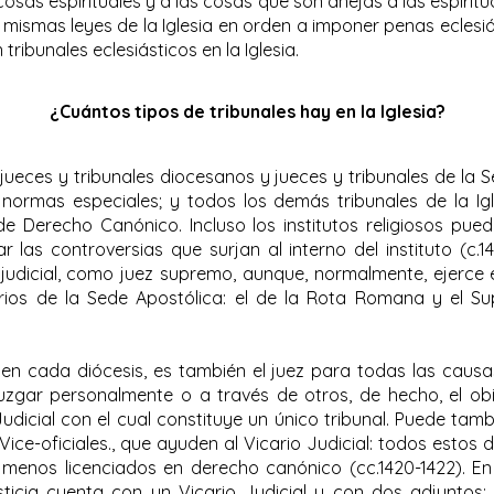
 cosas espirituales y a las cosas que son anejas a las espirit
s mismas leyes de la Iglesia en orden a imponer penas eclesiás
tribunales eclesiásticos en la Iglesia.
¿Cuántos tipos de tribunales hay en la Iglesia?
, jueces y tribunales diocesanos y jueces y tribunales de la 
 normas especiales; y todos los demás tribunales de la Igl
 Derecho Canónico. Incluso los institutos religiosos pue
r las controversias que surjan al interno del instituto (c.1
 judicial, como juez supremo, aunque, normalmente, ejerce
arios de la Sede Apostólica: el de la Rota Romana y el S
en cada diócesis, es también el juez para todas las caus
uzgar personalmente o a través de otros, de hecho, el o
udicial con el cual constituye un único tribunal. Puede tam
Vice-oficiales., que ayuden al Vicario Judicial: todos estos
menos licenciados en derecho canónico (cc.1420-1422). E
sticia cuenta con un Vicario Judicial y con dos adjuntos;