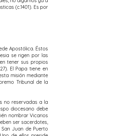
uales, no digamos ya a
ticas (c.1401). Es por
Sede Apostólica. Éstos
esia se rigen por las
den tener sus propios
427). El Papa tiene en
 esta misión mediante
upremo Tribunal de la
as no reservadas a la
bispo diocesano debe
bién nombrar Vicarios
 deben ser sacerdotes,
n San Juan de Puerto
 Uno de ellos preside