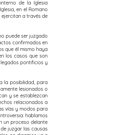
interno de la Iglesia
Iglesia, en el Romano
 ejercitan a través de
e no puede ser juzgado
 actos confirmados en
os que él mismo haya
(en los casos que son
 legados pontificios y
a la posibilidad, para
stamente lesionados o
zcan y se establezcan
hechos relacionados a
 las vías y modos para
ontroversia: hablamos
en un proceso delante
o de juzgar las causas