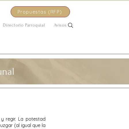
Propuestas (RFP)
Directorio Parroquial
Avisos
unal
r y regir. La potestad
juzgar (al igual que la