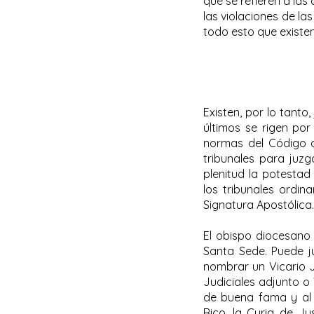
que se refieren a las
las violaciones de la
todo esto que existen 
Existen, por lo tanto
últimos se rigen por
normas del Código de
tribunales para juzga
plenitud la potestad
los tribunales ordin
Signatura Apostólica.
El obispo diocesano 
Santa Sede. Puede j
nombrar un Vicario J
Judiciales adjunto o 
de buena fama y al 
Rico, la Curia de Ju